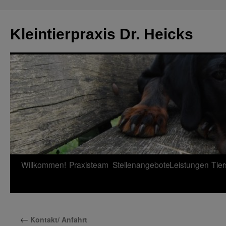
Zum
Inhalt
Kleintierpraxis Dr. Heicks
springen
Willkommen!
Praxisteam
Stellenangebote
Leistungen
Tie
←
Kontakt/ Anfahrt