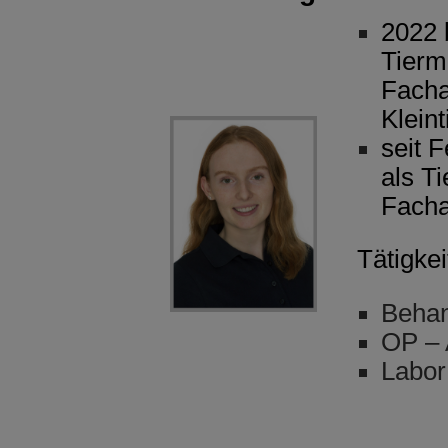
2022 
Tierm
Facha
Kleint
seit F
als T
Facha
Tätigke
Behan
OP – 
Labor