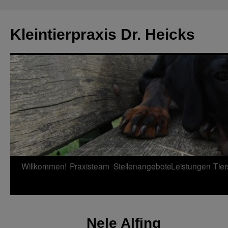
Zum
Inhalt
Kleintierpraxis Dr. Heicks
springen
Willkommen!
Praxisteam
Stellenangebote
Leistungen
Tie
Nele Alfing